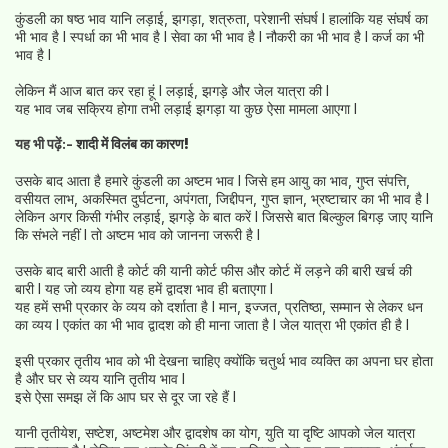
कुंडली का षष्ठ भाव यानि लड़ाई, झगड़ा, शत्रुता, परेशानी संघर्ष l हालांकि यह संघर्ष का
भी भाव है l स्पर्धा का भी भाव है l सेवा का भी भाव है l नौकरी का भी भाव है l कर्ज का भी
भाव है l
लेकिन मैं आज बात कर रहा हूं l लड़ाई, झगड़े और जेल यात्रा की l
यह भाव जब सक्रिय होगा तभी लड़ाई झगड़ा या कुछ ऐसा मामला आएगा l
यह भी पढ़ें:-
शादी में विलंब का कारण!
उसके बाद आता है हमारे कुंडली का अष्टम भाव l जिसे हम आयु का भाव, गुप्त संपत्ति,
वसीयत लाभ, अकस्मित दुर्घटना, अपंगता, जिद्दीपन, गुप्त ज्ञान, भ्रष्टाचार का भी भाव है l
लेकिन अगर किसी गंभीर लड़ाई, झगड़े के बात करें l जिससे बात बिल्कुल बिगड़ जाए यानि
कि संभले नहीं l तो अष्टम भाव को जानना जरूरी है l
उसके बाद बारी आती है कोर्ट की यानी कोर्ट फीस और कोर्ट में लड़ने की बारी खर्च की
बारी l यह जो व्यय होगा यह हमें द्वादश भाव ही बताएगा l
यह हमें सभी प्रकार के व्यय को दर्शाता है l मान, इज्जत, प्रतिष्ठा, सम्मान से लेकर धन
का व्यय l एकांत का भी भाव द्वादश को ही माना जाता है l जेल यात्रा भी एकांत ही है l
इसी प्रकार तृतीय भाव को भी देखना चाहिए क्योंकि चतुर्थ भाव व्यक्ति का अपना घर होता
है और घर से व्यय यानि तृतीय भाव l
इसे ऐसा समझ लें कि आप घर से दूर जा रहे हैं l
यानी तृतीयेश, सष्टेश, अष्टमेश और द्वादशेष का योग, युति या दृष्टि आपको जेल यात्रा