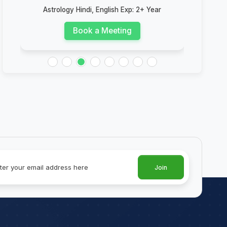
Astrology Hindi, English Exp: 2+ Year
Ast
Book a Meeting
Join