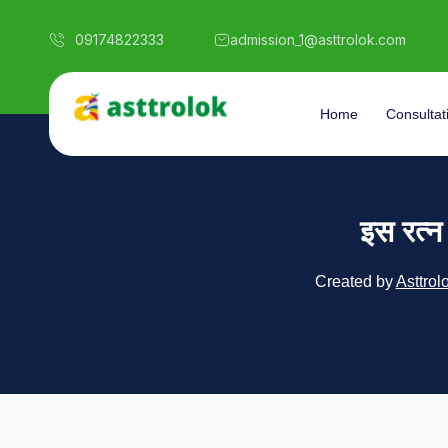
09174822333
admission_1@asttrolok.com
Home
Consultat
इस रत्न
Created by
Asttrol