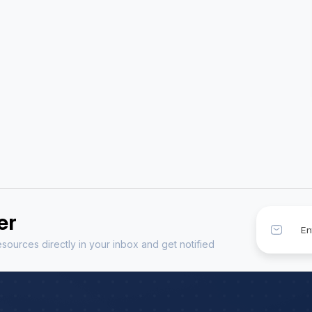
h Exp: 5+ Year
Astrology Hindi, English Exp: 5+ Year
ting
Book a Meeting
er
sources directly in your inbox and get notified