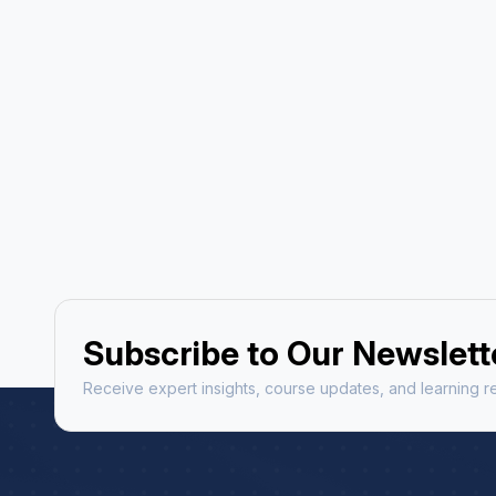
Astrology Hindi, Englis
Book a Mee
Subscribe to Our Newslett
Receive expert insights, course updates, and learning re