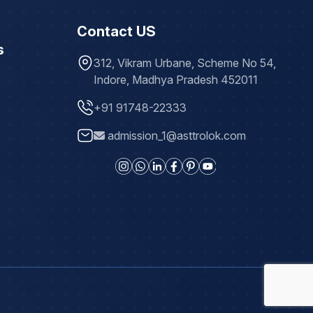
Contact US
s
312, Vikram Urbane, Scheme No 54,
Indore, Madhya Pradesh 452011
+91 91748-22333
admission_1@asttrolok.com