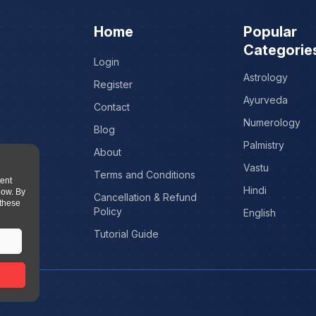
Home
Popular
Categorie
Login
Astrology
Register
Ayurveda
Contact
Numerology
Blog
Palmistry
About
Vastu
Terms and Conditions
tent
Hindi
low. By
Cancellation & Refund
 these
Policy
English
Tutorial Guide