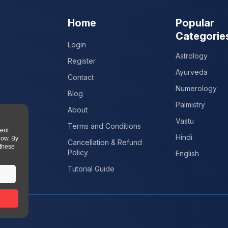
Home
Popular
Categorie
Login
Astrology
Register
Ayurveda
Contact
Numerology
Blog
Palmistry
About
Vastu
Terms and Conditions
tent
Hindi
low. By
Cancellation & Refund
 these
Policy
English
Tutorial Guide