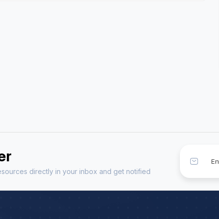
h Exp: 3+ Year
Astrology Hindi, English Exp: 7+ Year
ting
Book a Meeting
er
sources directly in your inbox and get notified