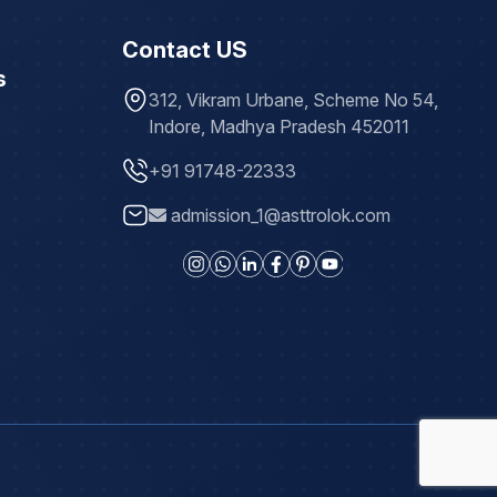
Contact US
s
312, Vikram Urbane, Scheme No 54,
Indore, Madhya Pradesh 452011
+91 91748-22333
admission_1@asttrolok.com