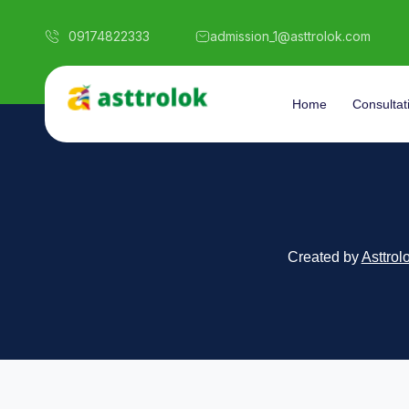
09174822333
admission_1@asttrolok.com
Home
Consultat
Created by
Asttrol