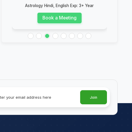
Astrology Hindi, English Exp: 3+ Year
Ast
Book a Meeting
Join