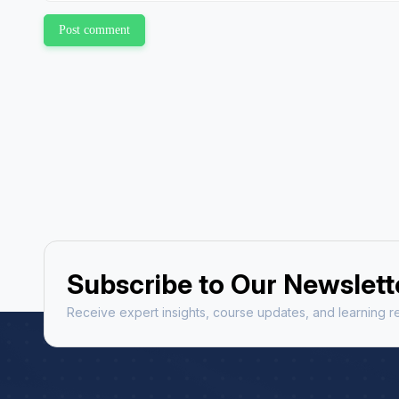
Astrology Hindi, Englis
Post comment
Book a Mee
Subscribe to Our Newslett
Receive expert insights, course updates, and learning re