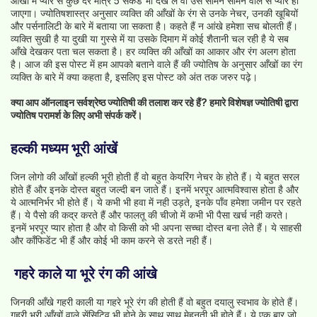
आँखों में प्यार से कुछ देर मात्र 5 सेकंड भी देख ले वो उसे सामने सामने वाले से प्यार हो
जाएगा। ज्योतिषशास्त्र अनुसार व्यक्ति की आँखों के रंग से उनके नेचर, उनकी खूबियों
और पर्सनालिटी के बारे में बताया जा सकता है। कहते हैं न आंखे हमेशा सच बोलती हैं।
व्यक्ति सुखी है या दुखी या गुस्से में या उसके दिमाग में कोई शैतानी चल रही है ये सब
आँखे देखकर पता चल सकता है। हर व्यक्ति की आँखों का आकार और रंग अलग होता
है। आज की इस पोस्ट में हम आपको बताने वाले हैं की ज्योतिष के अनुसार आँखों का रंग
व्यक्ति के बारे में क्या कहता है, इसलिए इस पोस्ट को अंत तक जरुर पढ़े।
क्या आप ऑनलाइन सर्वश्रेष्ठ ज्योतिषी की तलाश कर रहे हैं? हमारे विशेषज्ञ ज्योतिषी द्वारा
ज्योतिष परामर्श के लिए
अभी संपर्क करें।
हल्‍की मध्‍यम भूरी आंखें
जिन लोगो की आँखों हल्की भूरी होती हैं वो बहुत केयरिंग नेचर के होते हैं। ये बहुत सरल
होते हैं और इनके दोस्त बहुत जल्दी बन जाते हैं। इनमें भरपूर आत्मविश्वास होता है और
ये आत्मनिर्भर भी होते हैं। ये कभी भी हवा में नही उड़ते, इनके पाँव हमेशा जमीन पर रहते
हैं। ये पैसो की कद्र करते हैं और फालतू की चीजो में कभी भी पैसा खर्च नही करते।
इनमें भरपूर प्यार होता है और वो किसी को भी अपना सच्चा दोस्त बना लेते हैं। ये साहसी
और कॉंफिडेंट भी हैं और कोई भी काम करने से डरते नही हैं।
गहरे काले या भूरे रंग की आंखे
जिनकी आँखे गहरी काली या गहरे भूरे रंग की होती हैं वो बहुत दयालु स्वभाव के होते हैं।
गहरी भूरी आँखों वाले सेंसिटिव भी होने के साथ साथ मेहनती भी होते हैं। ये एक बार जो