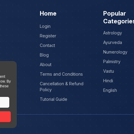
Home
Popular
Categorie
Login
Astrology
Register
Ayurveda
Contact
Numerology
Blog
Palmistry
About
Vastu
Terms and Conditions
tent
Hindi
low. By
Cancellation & Refund
 these
Policy
English
Tutorial Guide