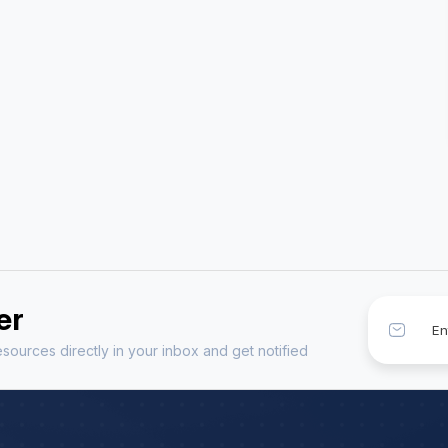
h Exp: 5+ Year
Astrology Hindi, English Exp: 5+ Year
ting
Book a Meeting
er
sources directly in your inbox and get notified