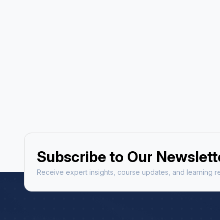
Astrology Hindi, Englis
Book a Mee
Subscribe to Our Newslett
Receive expert insights, course updates, and learning re