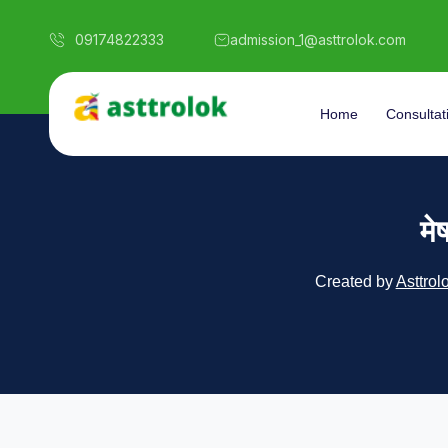
09174822333
admission_1@asttrolok.com
Home
Consultat
मे
Created by
Asttrol