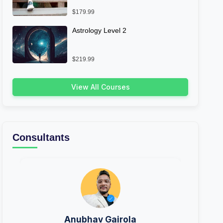
$179.99
Astrology Level 2
$219.99
View All Courses
Consultants
Anubhav Gairola