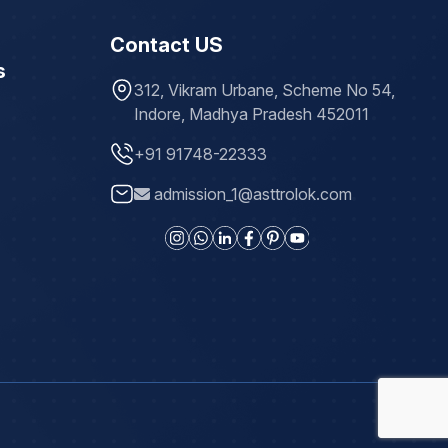
Contact US
s
312, Vikram Urbane, Scheme No 54,
Indore, Madhya Pradesh 452011
+91 91748-22333
admission_1@asttrolok.com